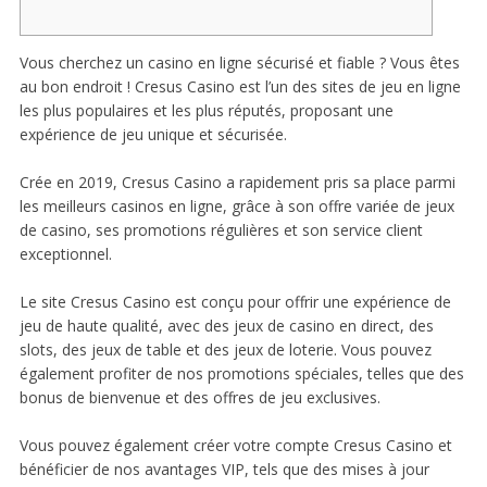
Vous cherchez un casino en ligne sécurisé et fiable ? Vous êtes
au bon endroit ! Cresus Casino est l’un des sites de jeu en ligne
les plus populaires et les plus réputés, proposant une
expérience de jeu unique et sécurisée.
Crée en 2019, Cresus Casino a rapidement pris sa place parmi
les meilleurs casinos en ligne, grâce à son offre variée de jeux
de casino, ses promotions régulières et son service client
exceptionnel.
Le site Cresus Casino est conçu pour offrir une expérience de
jeu de haute qualité, avec des jeux de casino en direct, des
slots, des jeux de table et des jeux de loterie. Vous pouvez
également profiter de nos promotions spéciales, telles que des
bonus de bienvenue et des offres de jeu exclusives.
Vous pouvez également créer votre compte Cresus Casino et
bénéficier de nos avantages VIP, tels que des mises à jour