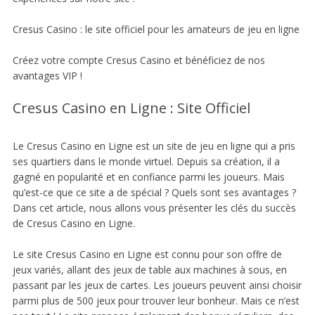
Cresus Casino : le site officiel pour les amateurs de jeu en ligne
Créez votre compte Cresus Casino et bénéficiez de nos
avantages VIP !
Cresus Casino en Ligne : Site Officiel
Le Cresus Casino en Ligne est un site de jeu en ligne qui a pris
ses quartiers dans le monde virtuel. Depuis sa création, il a
gagné en popularité et en confiance parmi les joueurs. Mais
qu’est-ce que ce site a de spécial ? Quels sont ses avantages ?
Dans cet article, nous allons vous présenter les clés du succès
de Cresus Casino en Ligne.
Le site Cresus Casino en Ligne est connu pour son offre de
jeux variés, allant des jeux de table aux machines à sous, en
passant par les jeux de cartes. Les joueurs peuvent ainsi choisir
parmi plus de 500 jeux pour trouver leur bonheur. Mais ce n’est