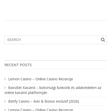
RECENT POSTS
Lemon Casino – Online Casino Recenzje
BassBet Kaszinó – biztonsági funkciók és adatvédelem az
online kaszinó platformján
Betify Casino – Avis & Bonus exclusif (2026)
Lemon Casino – Online Casino Recenzje