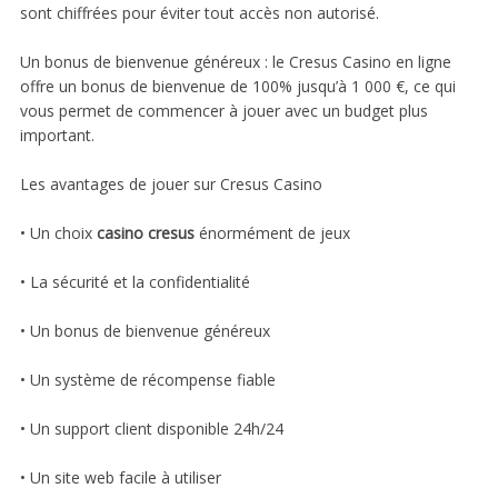
sont chiffrées pour éviter tout accès non autorisé.
Un bonus de bienvenue généreux : le Cresus Casino en ligne
offre un bonus de bienvenue de 100% jusqu’à 1 000 €, ce qui
vous permet de commencer à jouer avec un budget plus
important.
Les avantages de jouer sur Cresus Casino
• Un choix
casino cresus
énormément de jeux
• La sécurité et la confidentialité
• Un bonus de bienvenue généreux
• Un système de récompense fiable
• Un support client disponible 24h/24
• Un site web facile à utiliser