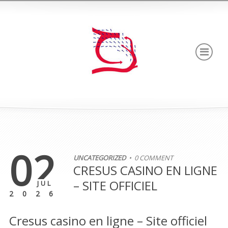
02
UNCATEGORIZED
• 0 COMMENT
CRESUS CASINO EN LIGNE
– SITE OFFICIEL
JUL
2026
Cresus casino en ligne – Site officiel