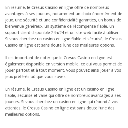
En résumé, le Cresus Casino en ligne offre de nombreux
avantages à ses joueurs, notamment un choix énormément de
jeux, une sécurité et une confidentialité garanties, un bonus de
bienvenue généreux, un système de récompense fiable, un
support client disponible 24h/24 et un site web facile à utiliser.
Si vous cherchez un casino en ligne fiable et sécurisé, le Cresus
Casino en ligne est sans doute l’une des meilleures options.
Il est important de noter que le Cresus Casino en ligne est
également disponible en version mobile, ce qui vous permet de
jouer partout et à tout moment. Vous pouvez ainsi jouer à vos
jeux préférés où que vous soyez.
En résumé, le Cresus Casino en ligne est un casino en ligne
fiable, sécurisé et varié qui offre de nombreux avantages à ses
joueurs. Si vous cherchez un casino en ligne qui répond à vos
attentes, le Cresus Casino en ligne est sans doute l’une des
meilleures options.