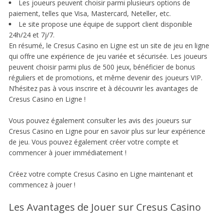
Les joueurs peuvent choisir parmi plusieurs options de
paiement, telles que Visa, Mastercard, Neteller, etc.
Le site propose une équipe de support client disponible
24h/24 et 7j/7.
En résumé, le Cresus Casino en Ligne est un site de jeu en ligne
qui offre une expérience de jeu variée et sécurisée. Les joueurs
peuvent choisir parmi plus de 500 jeux, bénéficier de bonus
réguliers et de promotions, et même devenir des joueurs VIP.
N’hésitez pas à vous inscrire et à découvrir les avantages de
Cresus Casino en Ligne !
Vous pouvez également consulter les avis des joueurs sur
Cresus Casino en Ligne pour en savoir plus sur leur expérience
de jeu. Vous pouvez également créer votre compte et
commencer à jouer immédiatement !
Créez votre compte Cresus Casino en Ligne maintenant et
commencez à jouer !
Les Avantages de Jouer sur Cresus Casino