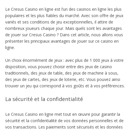
Le Cresus Casino en ligne est l’un des casinos en ligne les plus
populaires et les plus fiables du marché. Avec son offre de jeux
variés et ses conditions de jeu exceptionnelles, il attire de
nombreux joueurs chaque jour. Mais quels sont les avantages
de jouer sur Cresus Casino ? Dans cet article, nous allons vous
présenter les principaux avantages de jouer sur ce casino en
ligne.
Un choix énormément de jeux : avec plus de 1 000 jeux à votre
disposition, vous pouvez choisir entre des jeux de casino
traditionnels, des jeux de table, des jeux de machine à sous,
des jeux de cartes, des jeux de loterie, etc. Vous pouvez ainsi
trouver un jeu qui correspond à vos goûts et à vos préférences.
La sécurité et la confidentialité
Le Cresus Casino en ligne met tout en œuvre pour garantir la
sécurité et la confidentialité de vos données personnelles et de
vos transactions. Les paiements sont sécurisés et les données