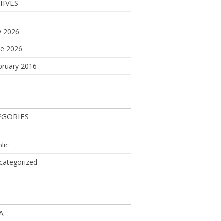
HIVES
ly 2026
ne 2026
bruary 2016
EGORIES
lic
categorized
A