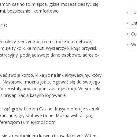
Lemon casino to miejsce, gdzie możesz cieszyć się
i, bezpiecznie i komfortowo.
Lo
En
ino
Co
 należy założyć konto na stronie internetowej
Wo
ajmuje tylko kilka minut. Wystarczy kliknąć przycisk
ejestracyjny, podając swoje dane osobowe, adres e-
wać swoje konto, klikając na link aktywacyjny, który
l. Następnie, można już zalogować się do swojego
tóre zostały podane podczas rejestracji. W tym celu
ils.org/aplikacja kasyno logowanie.
ocząć grę w Lemon Casino. Kasyno oferuje szeroki
karciane, gry stołowe i inne. Można wybrać grę,
ferencjom i umiejętnościom.
 się z regulaminem kasyna i zasadami gry. W ten