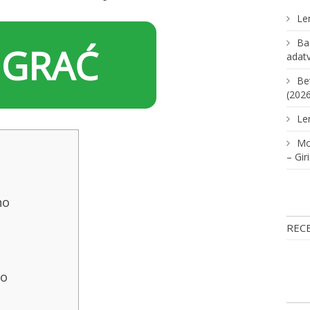
Le
Ba
GRAĆ
adat
Be
(202
Le
Mo
– Gir
no
REC
no