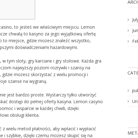
ARC
Ju
ncasino, to jesteś we właściwym miejscu. Lemon
Ju
acze chwalą to kasyno za jego wyjątkową ofertę
o to miejsce, gdzie możesz znaleźć wszystko,
Fe
jlepszymi doświadczeniami hazardowymi.
 w tym sloty, gry karciane i gry stołowe. Każda gra
aczom najwyższy poziom rozrywki i szansy na
CAT
 gdzie możesz skorzystać z wielu promocji i
oje szanse na wygraną.
pub
e jest bardzo proste. Wystarczy tylko utworzyć
Un
skać dostęp do pełnej oferty kasyna. Lemon casyno
omoc i wsparcie w każdej chwili, dzięki
wi obsługi klienta.
z wielu metod płatności, aby wpłacić i wypłacić
MET
ne i szybkie, dzięki czemu możesz skupić się na