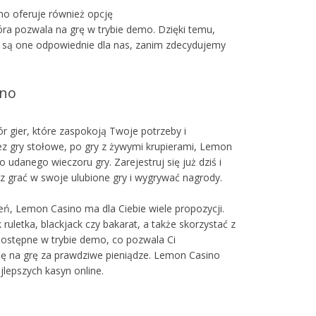
o oferuje również opcję
która pozwala na grę w trybie demo. Dzięki temu,
y są one odpowiednie dla nas, zanim zdecydujemy
ino
 gier, które zaspokoją Twoje potrzeby i
ez gry stołowe, po gry z żywymi krupierami, Lemon
 udanego wieczoru gry. Zarejestruj się już dziś i
z grać w swoje ulubione gry i wygrywać nagrody.
ń, Lemon Casino ma dla Ciebie wiele propozycji.
ruletka, blackjack czy bakarat, a także skorzystać z
 dostępne w trybie demo, co pozwala Ci
ę na grę za prawdziwe pieniądze. Lemon Casino
ajlepszych kasyn online.