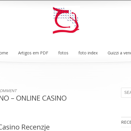
ome
Artigos em PDF
fotos
foto index
Guizzi a ven
COMMENT
NO – ONLINE CASINO
REC
Casino Recenzje