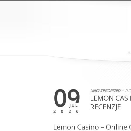
H
09
UNCATEGORIZED
• 0 
LEMON CASI
RECENZJE
JUL
2026
Lemon Casino – Online 